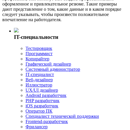
оформленное и привлекательное резюме. Такие примеры
дают представление о том, какие данные и в каком порядке
следует указывать, чтобы произвести положительное
впечатление на работодателя.
IT-специальности
Тестировщик
Программист
Копирайтер
Графический дизайнер
Системный администратор
IT-специалист
Веб-дизайнер
Иллюстратор
UX/UI дизайнер
Android разработчик
PHP разработчик
iOS разработчик
Оператор ПК
Специалист технической поддержки
Frontend-разработчик
Фрилансер