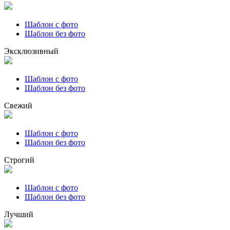
Шаблон с фото
Шаблон без фото
Эксклюзивный
Шаблон с фото
Шаблон без фото
Свежий
Шаблон с фото
Шаблон без фото
Строгий
Шаблон с фото
Шаблон без фото
Лучший