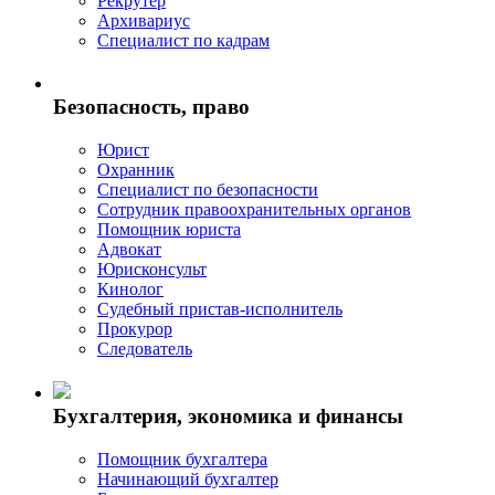
Рекрутер
Архивариус
Специалист по кадрам
Безопасность, право
Юрист
Охранник
Специалист по безопасности
Сотрудник правоохранительных органов
Помощник юриста
Адвокат
Юрисконсульт
Кинолог
Судебный пристав-исполнитель
Прокурор
Следователь
Бухгалтерия, экономика и финансы
Помощник бухгалтера
Начинающий бухгалтер