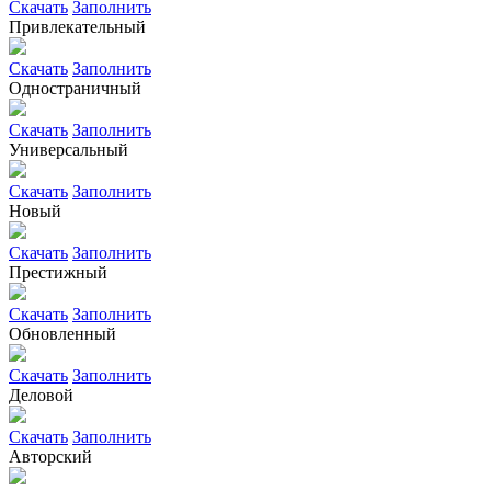
Скачать
Заполнить
Привлекательный
Скачать
Заполнить
Одностраничный
Скачать
Заполнить
Универсальный
Скачать
Заполнить
Новый
Скачать
Заполнить
Престижный
Скачать
Заполнить
Обновленный
Скачать
Заполнить
Деловой
Скачать
Заполнить
Авторский