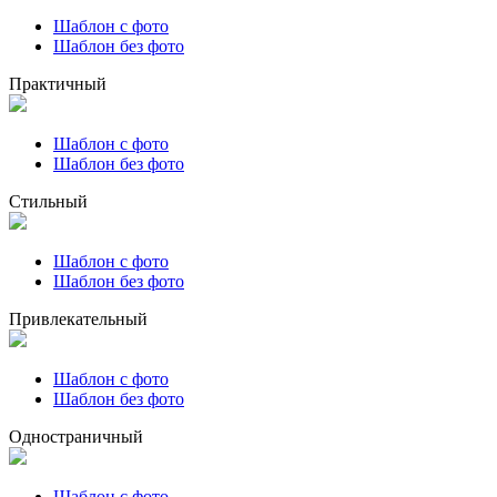
Шаблон с фото
Шаблон без фото
Практичный
Шаблон с фото
Шаблон без фото
Стильный
Шаблон с фото
Шаблон без фото
Привлекательный
Шаблон с фото
Шаблон без фото
Одностраничный
Шаблон с фото