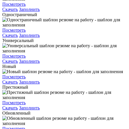
Посмотреть
Скачать
Заполнить
Одностраничный
Посмотреть
Скачать
Заполнить
Универсальный
Посмотреть
Скачать
Заполнить
Новый
Посмотреть
Скачать
Заполнить
Престижный
Посмотреть
Скачать
Заполнить
Обновленный
Посмотреть