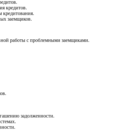
редитов.
ия кредитов.
 кредитования.
ных заемщиков.
вной работы с проблемными заемщиками.
ов.
огашению задолженности.
стемах.
вности.