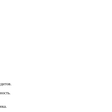
дитов.
ность.
нка.