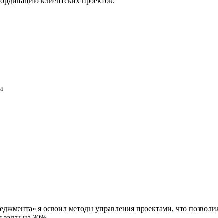
оординацию клиентских проектов.
и
еджмента» я освоил методы управления проектами, что позволил
 задач на 30%.