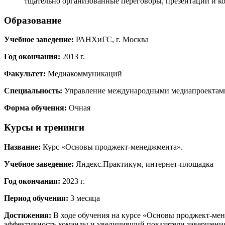
тщательно организованные переговоры, презентации и к
Образование
Учебное заведение:
РАНХиГС, г. Москва
Год окончания:
2013 г.
Факультет:
Медиакоммуникаций
Специальность:
Управление международными медиапроектам
Форма обучения:
Очная
Курсы и тренинги
Название:
Курс «Основы проджект-менеджмента».
Учебное заведение:
Яндекс.Практикум, интернет-площадка
Год окончания:
2023 г.
Период обучения:
3 месяца
Достижения:
В ходе обучения на курсе «Основы проджект-мен
эффективность команды и увеличивший показатели завершения