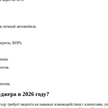
ся личный автомобиль
акросы, ВПР).
шения.
ентов.
ентам.
джера в 2026 году?
году требует акцента на навыках взаимодействия с клиентами, 