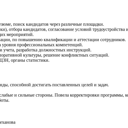
езюме, поиск кандидатов через различные площадки.
ки), отбора кандидатов, согласование условий трудоустройства
щих мероприятий.
вации, по повышению квалификации и аттестации сотрудников.
а уровня профессиональных компетенций.
и учета, разработка должностных инструкций.
рпоративной культуры, решение конфликтных ситуаций.
ЦЗН, органы статистики.
ды, способной достигать поставленных целей и задач.
слабые и сильные стороны. Повела корректировки программы, к
боты.
еханова