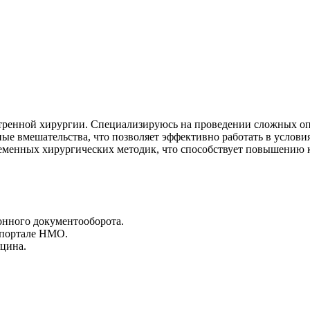
стренной хирургии. Специализируюсь на проведении сложных о
ные вмешательства, что позволяет эффективно работать в услов
еменных хирургических методик, что способствует повышению к
онного документооборота.
 портале НМО.
цина.