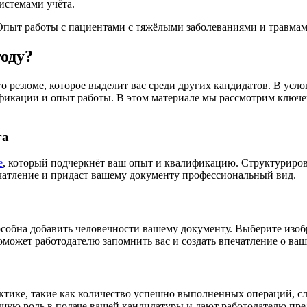
истемами учёта.
Опыт работы с пациентами с тяжёлыми заболеваниями и травмам
году?
го резюме, которое выделит вас среди других кандидатов. В усл
фикации и опыт работы. В этом материале мы рассмотрим ключ
га
е
, который подчеркнёт ваш опыт и квалификацию. Структуриров
чатление и придаст вашему документу профессиональный вид.
обна добавить человечности вашему документу. Выберите изобр
 поможет работодателю запомнить вас и создать впечатление о в
ктике, такие как количество успешно выполненных операций, 
ую роль в подаче вашей кандидатуры и дают работодателю пред