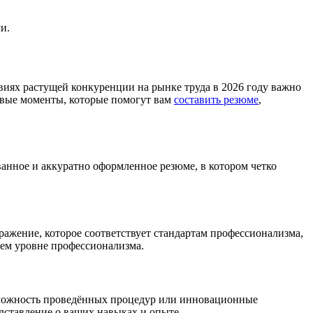
и.
овиях растущей конкуренции на рынке труда в 2026 году важно
евые моменты, которые помогут вам
составить резюме
,
анное и аккуратно оформленное резюме, в котором четко
ажение, которое соответствует стандартам профессионализма,
ашем уровне профессионализма.
сложность проведённых процедур или инновационные
ставление о ваших навыках и опыте.