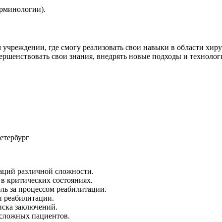
ерминологии).
чреждении, где смогу реализовать свои навыки в области хиру
ершенствовать свои знания, внедрять новые подходы и технолог
етербург
аций различной сложности.
в критических состояниях.
ль за процессом реабилитации.
и реабилитации.
иска заключений.
 сложных пациентов.