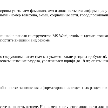
ороны указываем фамилию, имя и должность: эта информация у н
ными (номер телефона, e-mail, социальные сети, город проживан
женный в панели инструментов MS Word, чтобы выделить только 
спортить внешний вид резюме.
 со следующим шагом (там мы укажем, какие разделы требуются).
деляем название раздела, увеличиваем шрифт до 18 пт, опять н
собенностях заполнения и форматирования отдельных разделов в
уете направить резюме. Например, «получение должности для п