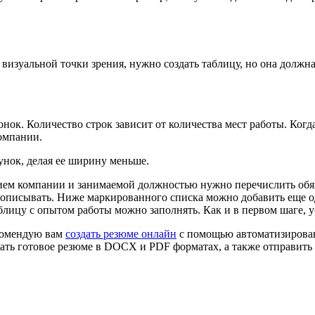
изуальной точки зрения, нужно создать таблицу, но она должна
лонок. Количество строк зависит от количества мест работы. Ког
компании.
унок, делая ее ширину меньше.
ием компании и занимаемой должностью нужно перечислить обяз
х описывать. Ниже маркированного списка можно добавить еще 
блицу с опытом работы можно заполнять. Как и в первом шаге, 
екомендую вам
создать резюме онлайн
с помощью автоматизирован
ать готовое резюме в DOCX и PDF форматах, а также отправить 