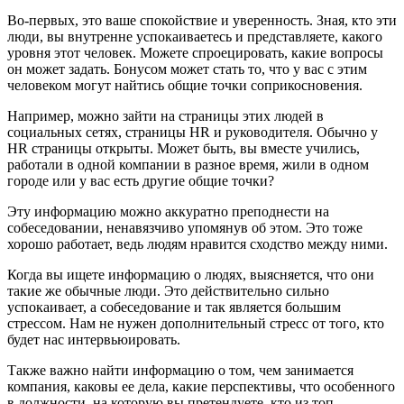
Во-первых, это ваше спокойствие и уверенность. Зная, кто эти
люди, вы внутренне успокаиваетесь и представляете, какого
уровня этот человек. Можете спроецировать, какие вопросы
он может задать. Бонусом может стать то, что у вас с этим
человеком могут найтись общие точки соприкосновения.
Например, можно зайти на страницы этих людей в
социальных сетях, страницы HR и руководителя. Обычно у
HR страницы открыты. Может быть, вы вместе учились,
работали в одной компании в разное время, жили в одном
городе или у вас есть другие общие точки?
Эту информацию можно аккуратно преподнести на
собеседовании, ненавязчиво упомянув об этом. Это тоже
хорошо работает, ведь людям нравится сходство между ними.
Когда вы ищете информацию о людях, выясняется, что они
такие же обычные люди. Это действительно сильно
успокаивает, а собеседование и так является большим
стрессом. Нам не нужен дополнительный стресс от того, кто
будет нас интервьюировать.
Также важно найти информацию о том, чем занимается
компания, каковы ее дела, какие перспективы, что особенного
в должности, на которую вы претендуете, кто из топ-